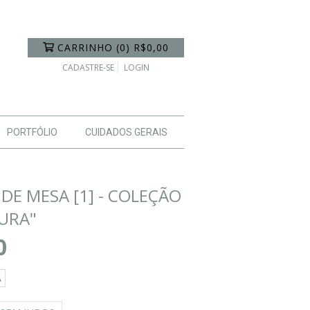
CARRINHO
(
0
)
R$0,00
CADASTRE-SE
LOGIN
PORTFÓLIO
CUIDADOS GERAIS
DE MESA [1] - COLEÇÃO
URA"
0
A