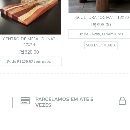
ESCULTURA "OGIVA" - 13X70
R$898,00
3
x de
R$299,33
sem juros
CENTRO DE MESA "DUNA"
27X54
SOB ENCOMENDA
R$620,00
3
x de
R$206,67
sem juros
PARCELAMOS EM ATÉ 5
VEZES