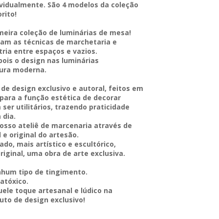
vidualmente. São 4 modelos da coleção
rito!
eira coleção de luminárias de mesa!
ram as técnicas de marchetaria e
ria entre espaços e vazios.
pois o design nas luminárias
tura moderna.
de design exclusivo e autoral, feitos em
para a função estética de decorar
r utilitários, trazendo praticidade
 dia.
osso ateliê de marcenaria através de
e original do artesão.
do, mais artístico e escultórico,
iginal, uma obra de arte exclusiva.
nhum tipo de tingimento.
atóxico.
uele toque artesanal e lúdico na
to de design exclusivo!