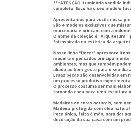
***ATENÇÃO: Luminária vendida indi
completa. Escolha o seu modelo favo
Apresentamos para vocês nossa prim
São 4 modelos exclusivos que mistu
marcenaria e brincam com a volumet
O nome da coleção é "Arquitetura", 
foi inspirado na estética da arquite
Nossa linha "Decor" apresenta itens 
madeira e pensados principalmente 
ambientes, mas que também podem se
aliada ao bom gosto para o seu dia a
Essas peças são
desenvolvidas em n
um processo produtivo experimental 
O processo costuma ser mais elabora
tornando cada peça uma escultura or
Madeiras de cores naturais, sem ne
Madeira protegida com óleo natural 
Peça única, feita à mão, para dar aq
decoração da sua casa com um produ