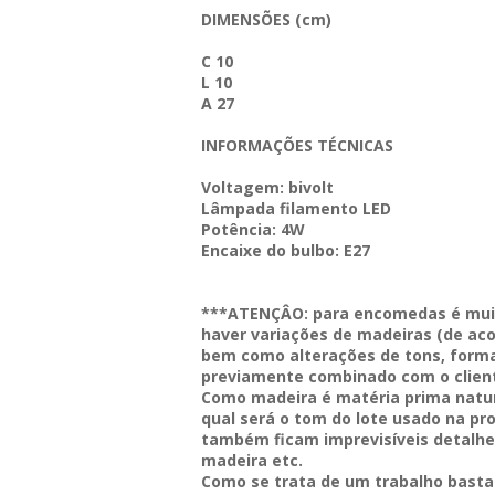
DIMENSÕES (cm)
C 10
L 10
A 27
INFORMAÇÕES TÉCNICAS
Voltagem: bivolt
Lâmpada filamento LED
Potência: 4W
Encaixe do bulbo: E27
***ATENÇÂO: para encomedas é muit
haver variações de madeiras (de aco
bem como alterações de tons, forma
previamente combinado com o client
Como madeira é matéria prima natu
qual será o tom do lote usado na p
também ficam imprevisíveis detalh
madeira etc.
Como se trata de um trabalho bastan