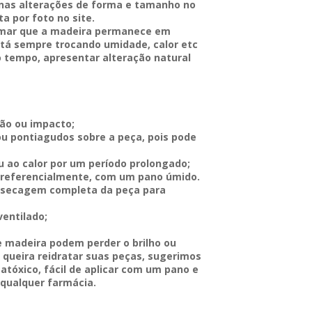
as alterações de forma e tamanho no
a por foto no site.
rmar que a madeira permanece em
está sempre trocando umidade, calor etc
 tempo, apresentar alteração natural
são ou impacto;
ou pontiagudos sobre a peça, pois pode
u ao calor por um período prolongado;
 preferencialmente, com um pano úmido.
a secagem completa da peça para
ventilado;
e madeira podem perder o brilho ou
 queira reidratar suas peças, sugerimos
atóxico, fácil de aplicar com um pano e
qualquer farmácia.