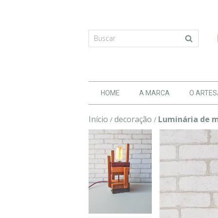
HOME
A MARCA
O ARTE
Início
decoração
Luminária de m
/
/